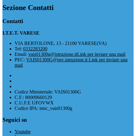
Sezione Contatti
Contatti
I.T.E.T. VARESE
VIA BERTOLONE, 13 - 21100 VARESE(VA)
Tel:
0332283200
Email:
vais01300g@istruzione.it
Link per inviare una mail
PEC:
VAIS01300G@pec.istruzione.it
Link per inviare una
mail
Codice Ministeriale: VAIS01300G
C.F.: 80009660129
C.U.F.E UFOVWX
Codice IPA: istsc_vais01300g
Seguici su
Youtube