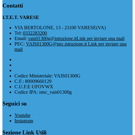
Contatti
I.T.E.T. VARESE
VIA BERTOLONE, 13 - 21100 VARESE(VA)
Tel:
0332283200
Email:
vais01300g@istruzione.it
Link per inviare una mail
PEC:
VAIS01300G@pec.istruzione.it
Link per inviare una
mail
Codice Ministeriale: VAIS01300G
C.F.: 80009660129
C.U.F.E UFOVWX
Codice IPA: istsc_vais01300g
Seguici su
Youtube
Instagram
Sezione Link Utili