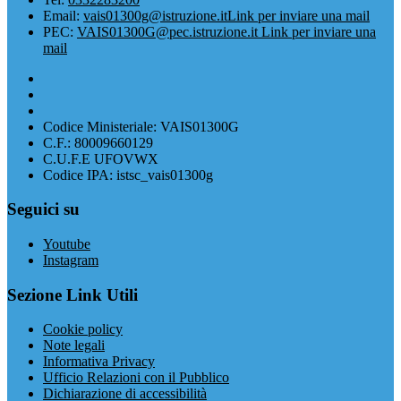
Email:
vais01300g@istruzione.it
Link per inviare una mail
PEC:
VAIS01300G@pec.istruzione.it
Link per inviare una
mail
Codice Ministeriale: VAIS01300G
C.F.: 80009660129
C.U.F.E UFOVWX
Codice IPA: istsc_vais01300g
Seguici su
Youtube
Instagram
Sezione Link Utili
Cookie policy
Note legali
Informativa Privacy
Ufficio Relazioni con il Pubblico
Dichiarazione di accessibilità