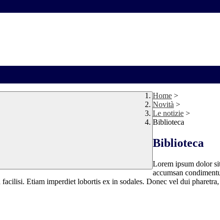
Home
>
Novità
>
Le notizie
>
Biblioteca
Biblioteca
Lorem ipsum dolor sit 
accumsan condimentum
 facilisi. Etiam imperdiet lobortis ex in sodales. Donec vel dui pharetra