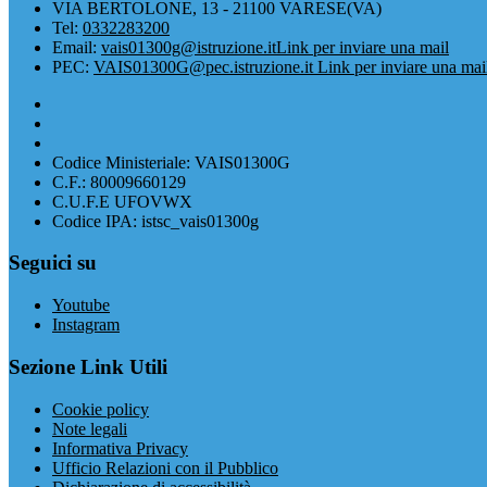
VIA BERTOLONE, 13 - 21100 VARESE(VA)
Tel:
0332283200
Email:
vais01300g@istruzione.it
Link per inviare una mail
PEC:
VAIS01300G@pec.istruzione.it
Link per inviare una mai
Codice Ministeriale: VAIS01300G
C.F.: 80009660129
C.U.F.E UFOVWX
Codice IPA: istsc_vais01300g
Seguici su
Youtube
Instagram
Sezione Link Utili
Cookie policy
Note legali
Informativa Privacy
Ufficio Relazioni con il Pubblico