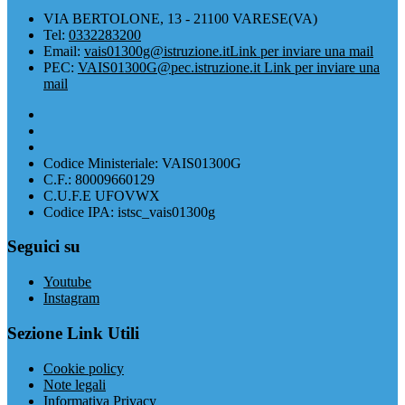
VIA BERTOLONE, 13 - 21100 VARESE(VA)
Tel:
0332283200
Email:
vais01300g@istruzione.it
Link per inviare una mail
PEC:
VAIS01300G@pec.istruzione.it
Link per inviare una
mail
Codice Ministeriale: VAIS01300G
C.F.: 80009660129
C.U.F.E UFOVWX
Codice IPA: istsc_vais01300g
Seguici su
Youtube
Instagram
Sezione Link Utili
Cookie policy
Note legali
Informativa Privacy