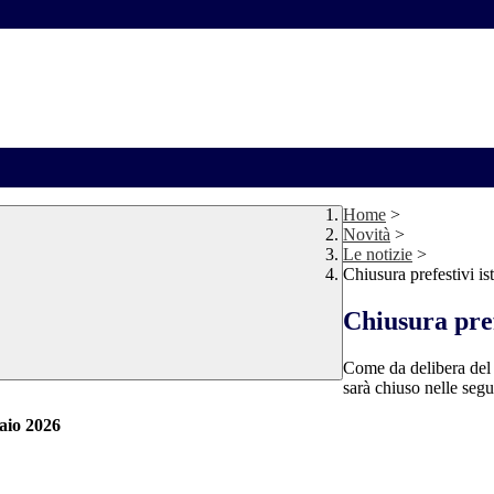
Home
>
Novità
>
Le notizie
>
Chiusura prefestivi ist
Chiusura pref
Come da delibera del co
sarà chiuso nelle segu
aio 2026