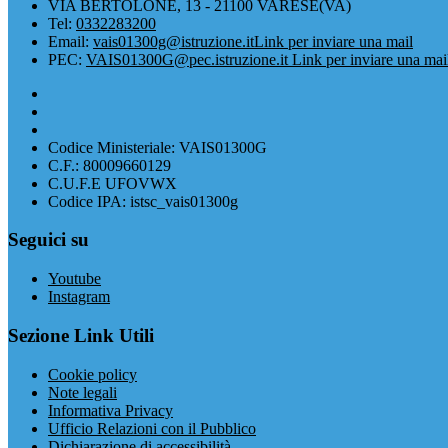
VIA BERTOLONE, 13 - 21100 VARESE(VA)
Tel:
0332283200
Email:
vais01300g@istruzione.it
Link per inviare una mail
PEC:
VAIS01300G@pec.istruzione.it
Link per inviare una mai
Codice Ministeriale: VAIS01300G
C.F.: 80009660129
C.U.F.E UFOVWX
Codice IPA: istsc_vais01300g
Seguici su
Youtube
Instagram
Sezione Link Utili
Cookie policy
Note legali
Informativa Privacy
Ufficio Relazioni con il Pubblico
Dichiarazione di accessibilità