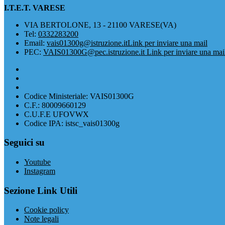
I.T.E.T. VARESE
VIA BERTOLONE, 13 - 21100 VARESE(VA)
Tel:
0332283200
Email:
vais01300g@istruzione.it
Link per inviare una mail
PEC:
VAIS01300G@pec.istruzione.it
Link per inviare una mai
Codice Ministeriale: VAIS01300G
C.F.: 80009660129
C.U.F.E UFOVWX
Codice IPA: istsc_vais01300g
Seguici su
Youtube
Instagram
Sezione Link Utili
Cookie policy
Note legali