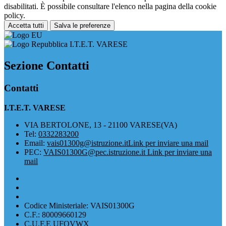
disabilitati. È possibile consultare l'elenco nella pagina della cookie
policy.
Accetta tutti
Salva le preferenze
I.T.E.T. VARESE
Sezione Contatti
Contatti
I.T.E.T. VARESE
VIA BERTOLONE, 13 - 21100 VARESE(VA)
Tel:
0332283200
Email:
vais01300g@istruzione.it
Link per inviare una mail
PEC:
VAIS01300G@pec.istruzione.it
Link per inviare una
mail
Codice Ministeriale: VAIS01300G
C.F.: 80009660129
C.U.F.E UFOVWX