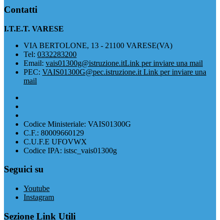
Contatti
I.T.E.T. VARESE
VIA BERTOLONE, 13 - 21100 VARESE(VA)
Tel:
0332283200
Email:
vais01300g@istruzione.it
Link per inviare una mail
PEC:
VAIS01300G@pec.istruzione.it
Link per inviare una
mail
Codice Ministeriale: VAIS01300G
C.F.: 80009660129
C.U.F.E UFOVWX
Codice IPA: istsc_vais01300g
Seguici su
Youtube
Instagram
Sezione Link Utili