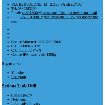
VIA BERTOLONE, 13 - 21100 VARESE(VA)
Tel:
0332283200
Email:
vais01300g@istruzione.it
Link per inviare una mail
PEC:
VAIS01300G@pec.istruzione.it
Link per inviare una
mail
Codice Ministeriale: VAIS01300G
C.F.: 80009660129
C.U.F.E UFOVWX
Codice IPA: istsc_vais01300g
Seguici su
Youtube
Instagram
Sezione Link Utili
Cookie policy
Note legali
Informativa Privacy