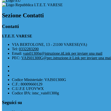
I.T.E.T. VARESE
Sezione Contatti
Contatti
I.T.E.T. VARESE
VIA BERTOLONE, 13 - 21100 VARESE(VA)
Tel:
0332283200
Email:
vais01300g@istruzione.it
Link per inviare una mail
PEC:
VAIS01300G@pec.istruzione.it
Link per inviare una mai
Codice Ministeriale: VAIS01300G
C.F.: 80009660129
C.U.F.E UFOVWX
Codice IPA: istsc_vais01300g
Seguici su