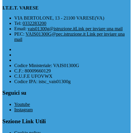
I.T.E.T. VARESE
VIA BERTOLONE, 13 - 21100 VARESE(VA)
Tel:
0332283200
Email:
vais01300g@istruzione.it
Link per inviare una mail
PEC:
VAIS01300G@pec.istruzione.it
Link per inviare una
mail
Codice Ministeriale: VAIS01300G
C.F.: 80009660129
C.U.F.E UFOVWX
Codice IPA: istsc_vais01300g
Seguici su
Youtube
Instagram
Sezione Link Utili
Cookie policy