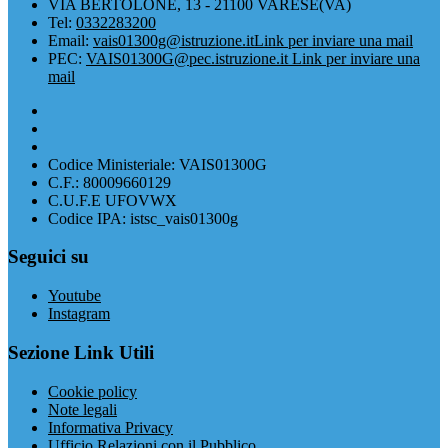
VIA BERTOLONE, 13 - 21100 VARESE(VA)
Tel:
0332283200
Email:
vais01300g@istruzione.it
Link per inviare una mail
PEC:
VAIS01300G@pec.istruzione.it
Link per inviare una
mail
Codice Ministeriale: VAIS01300G
C.F.: 80009660129
C.U.F.E UFOVWX
Codice IPA: istsc_vais01300g
Seguici su
Youtube
Instagram
Sezione Link Utili
Cookie policy
Note legali
Informativa Privacy
Ufficio Relazioni con il Pubblico