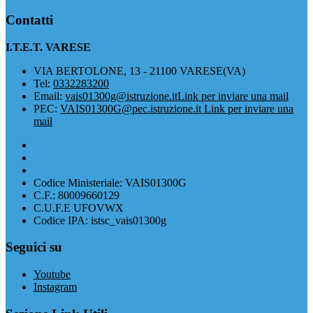
Contatti
I.T.E.T. VARESE
VIA BERTOLONE, 13 - 21100 VARESE(VA)
Tel:
0332283200
Email:
vais01300g@istruzione.it
Link per inviare una mail
PEC:
VAIS01300G@pec.istruzione.it
Link per inviare una
mail
Codice Ministeriale: VAIS01300G
C.F.: 80009660129
C.U.F.E UFOVWX
Codice IPA: istsc_vais01300g
Seguici su
Youtube
Instagram