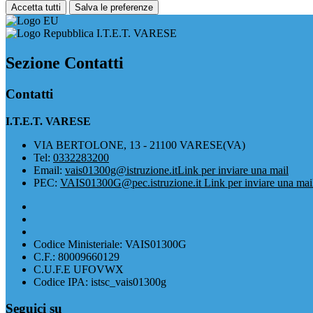
Accetta tutti
Salva le preferenze
I.T.E.T. VARESE
Sezione Contatti
Contatti
I.T.E.T. VARESE
VIA BERTOLONE, 13 - 21100 VARESE(VA)
Tel:
0332283200
Email:
vais01300g@istruzione.it
Link per inviare una mail
PEC:
VAIS01300G@pec.istruzione.it
Link per inviare una mai
Codice Ministeriale: VAIS01300G
C.F.: 80009660129
C.U.F.E UFOVWX
Codice IPA: istsc_vais01300g
Seguici su