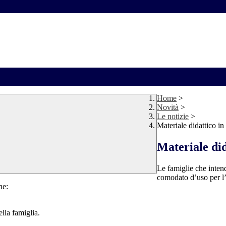
Home
>
Novità
>
Le notizie
>
Materiale didattico i
Materiale di
Le famiglie che intend
comodato d’uso per l’
ne:
lla famiglia.