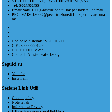
VIA BERTOLONE, 13 - 21100 VARESE(VA)
Tel:
0332283200
Email:
vais01300g@istruzione.it
Link per inviare una mail
PEC:
VAIS01300G@pec.istruzione.it
Link per inviare una
mail
Codice Ministeriale: VAIS01300G
C.F.: 80009660129
C.U.F.E UFOVWX
Codice IPA: istsc_vais01300g
Seguici su
Youtube
Instagram
Sezione Link Utili
Cookie policy
Note legali
Informativa Privacy
Ufficio Relazioni con il Pubblico