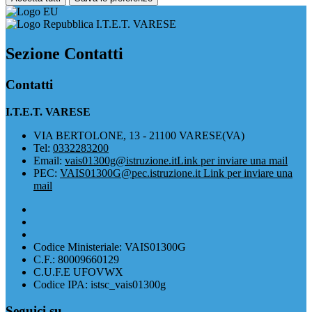
I.T.E.T. VARESE
Sezione Contatti
Contatti
I.T.E.T. VARESE
VIA BERTOLONE, 13 - 21100 VARESE(VA)
Tel:
0332283200
Email:
vais01300g@istruzione.it
Link per inviare una mail
PEC:
VAIS01300G@pec.istruzione.it
Link per inviare una
mail
Codice Ministeriale: VAIS01300G
C.F.: 80009660129
C.U.F.E UFOVWX
Codice IPA: istsc_vais01300g
Seguici su