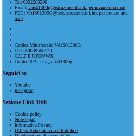
Tel:
0332283200
Email:
vais01300g@istruzione.it
Link per inviare una mail
PEC:
VAIS01300G@pec.istruzione.it
Link per inviare una
mail
Codice Ministeriale: VAIS01300G
C.F.: 80009660129
C.U.F.E UFOVWX
Codice IPA: istsc_vais01300g
Seguici su
Youtube
Instagram
Sezione Link Utili
Cookie policy
Note legali
Informativa Privacy
Ufficio Relazioni con il Pubblico
Dichiarazione di accessibilità