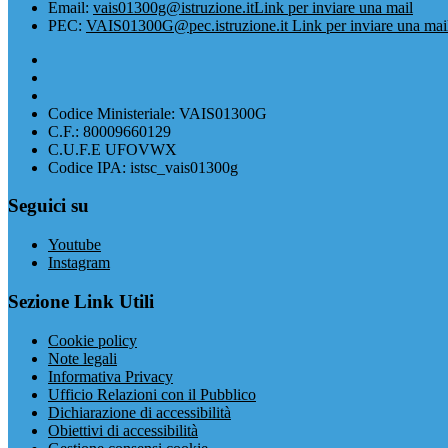
Email:
vais01300g@istruzione.it
Link per inviare una mail
PEC:
VAIS01300G@pec.istruzione.it
Link per inviare una mai
Codice Ministeriale: VAIS01300G
C.F.: 80009660129
C.U.F.E UFOVWX
Codice IPA: istsc_vais01300g
Seguici su
Youtube
Instagram
Sezione Link Utili
Cookie policy
Note legali
Informativa Privacy
Ufficio Relazioni con il Pubblico
Dichiarazione di accessibilità
Obiettivi di accessibilità