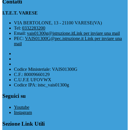
Contatti
I.T.E.T. VARESE
VIA BERTOLONE, 13 - 21100 VARESE(VA)
Tel:
0332283200
Email:
vais01300g@istruzione.it
Link per inviare una mail
PEC:
VAIS01300G@pec.istruzione.it
Link per inviare una
mail
Codice Ministeriale: VAIS01300G
C.F.: 80009660129
C.U.F.E UFOVWX
Codice IPA: istsc_vais01300g
Seguici su
Youtube
Instagram
Sezione Link Utili