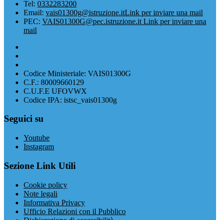
Tel:
0332283200
Email:
vais01300g@istruzione.it
Link per inviare una mail
PEC:
VAIS01300G@pec.istruzione.it
Link per inviare una
mail
Codice Ministeriale: VAIS01300G
C.F.: 80009660129
C.U.F.E UFOVWX
Codice IPA: istsc_vais01300g
Seguici su
Youtube
Instagram
Sezione Link Utili
Cookie policy
Note legali
Informativa Privacy
Ufficio Relazioni con il Pubblico