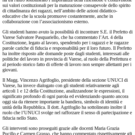
sui valori costituzionali per la maturazione consapevole dello spirito
di cittadinanza dei ragazzi, nell’ambito delle azioni didattico-
educative che la scuola promuove costantemente, anche in
collaborazione con l’associazionismo esterno.
Gli studenti hanno avuto la possibilità di incontrare S.E. il Prefetto di
Varese Salvatore Pasquariello, che ha commentato l’Art. 4 della
Costituzione, legato al lavoro, spendendo per i ragazzi e le ragazze
parole cariche di fiducia e responsabilità per il loro futuro. Il Prefetto
ha inoltre risposto alle domande poste dagli studenti, interessati alle
politiche del lavoro in provincia di Varese, al ruolo della Prefettura e
al periodo storico fatto di offerte di lavoro non sempre allettanti per i
giovani.
Il Magg. Vincenzo Agrifoglio, presidente della sezione UNUCI di
Varese, ha invece dialogato con gli studenti relativamente agli
articoli 1 e 12 della Costituzione, analizzandone le espressioni, il
significato profondo di ogni parola ed evidenziando quanto ancora
oggi sia da ritenere importante la bandiera, simbolo di identità e
unità della Repubblica. Il dott. Agrifoglio ha sottolineato inoltre il
ruolo che l’UNUCI svolge nel rafforzare il senso di partecipazione e
fiducia nello Stato.
Gli interventi sono proseguiti grazie alle docenti Maria Grazia
Pucillo e Carmen Grasso, che hanno commentato rispettivamente gli