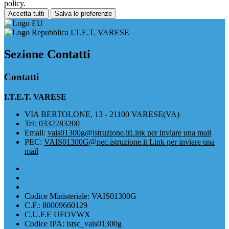
policy.
Accetta tutti
Salva le preferenze
I.T.E.T. VARESE
Sezione Contatti
Contatti
I.T.E.T. VARESE
VIA BERTOLONE, 13 - 21100 VARESE(VA)
Tel:
0332283200
Email:
vais01300g@istruzione.it
Link per inviare una mail
PEC:
VAIS01300G@pec.istruzione.it
Link per inviare una
mail
Codice Ministeriale: VAIS01300G
C.F.: 80009660129
C.U.F.E UFOVWX
Codice IPA: istsc_vais01300g