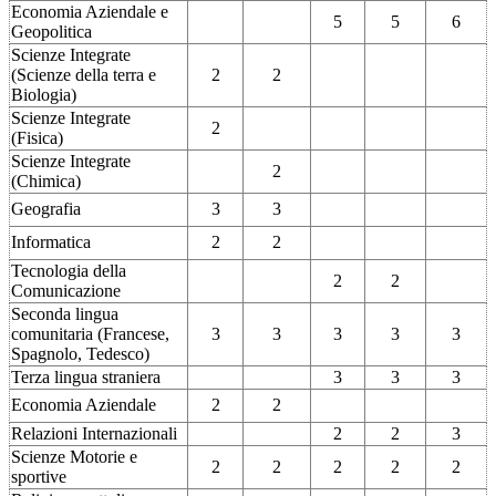
Economia Aziendale e
5
5
6
Geopolitica
Scienze Integrate
(Scienze della terra e
2
2
Biologia)
Scienze Integrate
2
(Fisica)
Scienze Integrate
2
(Chimica)
Geografia
3
3
Informatica
2
2
Tecnologia della
2
2
Comunicazione
Seconda lingua
comunitaria (Francese,
3
3
3
3
3
Spagnolo, Tedesco)
Terza lingua straniera
3
3
3
Economia Aziendale
2
2
Relazioni Internazionali
2
2
3
Scienze Motorie e
2
2
2
2
2
sportive