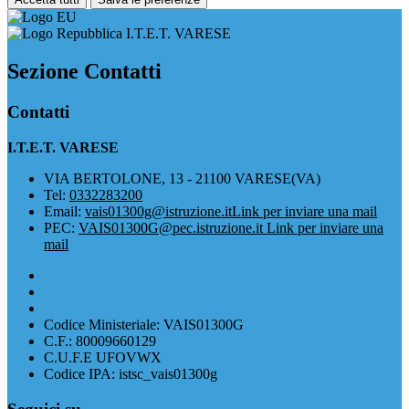
I.T.E.T. VARESE
Sezione Contatti
Contatti
I.T.E.T. VARESE
VIA BERTOLONE, 13 - 21100 VARESE(VA)
Tel:
0332283200
Email:
vais01300g@istruzione.it
Link per inviare una mail
PEC:
VAIS01300G@pec.istruzione.it
Link per inviare una
mail
Codice Ministeriale: VAIS01300G
C.F.: 80009660129
C.U.F.E UFOVWX
Codice IPA: istsc_vais01300g