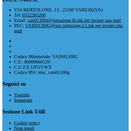
VIA BERTOLONE, 13 - 21100 VARESE(VA)
Tel:
0332283200
Email:
vais01300g@istruzione.it
Link per inviare una mail
PEC:
VAIS01300G@pec.istruzione.it
Link per inviare una
mail
Codice Ministeriale: VAIS01300G
C.F.: 80009660129
C.U.F.E UFOVWX
Codice IPA: istsc_vais01300g
Seguici su
Youtube
Instagram
Sezione Link Utili
Cookie policy
Note legali