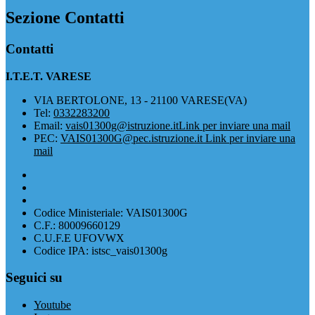
Sezione Contatti
Contatti
I.T.E.T. VARESE
VIA BERTOLONE, 13 - 21100 VARESE(VA)
Tel:
0332283200
Email:
vais01300g@istruzione.it
Link per inviare una mail
PEC:
VAIS01300G@pec.istruzione.it
Link per inviare una
mail
Codice Ministeriale: VAIS01300G
C.F.: 80009660129
C.U.F.E UFOVWX
Codice IPA: istsc_vais01300g
Seguici su
Youtube