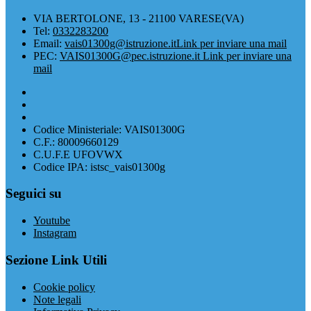
VIA BERTOLONE, 13 - 21100 VARESE(VA)
Tel:
0332283200
Email:
vais01300g@istruzione.it
Link per inviare una mail
PEC:
VAIS01300G@pec.istruzione.it
Link per inviare una
mail
Codice Ministeriale: VAIS01300G
C.F.: 80009660129
C.U.F.E UFOVWX
Codice IPA: istsc_vais01300g
Seguici su
Youtube
Instagram
Sezione Link Utili
Cookie policy
Note legali