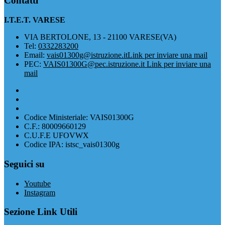
Contatti
I.T.E.T. VARESE
VIA BERTOLONE, 13 - 21100 VARESE(VA)
Tel:
0332283200
Email:
vais01300g@istruzione.it
Link per inviare una mail
PEC:
VAIS01300G@pec.istruzione.it
Link per inviare una
mail
Codice Ministeriale: VAIS01300G
C.F.: 80009660129
C.U.F.E UFOVWX
Codice IPA: istsc_vais01300g
Seguici su
Youtube
Instagram
Sezione Link Utili