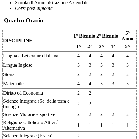
Scuola di Amministrazione Aziendale
C
orsi post-diploma
Quadro Orario
5°
1° Biennio
2° Biennio
Anno
DISCIPLINE
1^
2^
3^
4^
5^
Lingua e Letteratura Italiana
4
4
4
4
4
Lingua Inglese
3
3
3
3
3
Storia
2
2
2
2
2
Matematica
4
4
3
3
3
Diritto ed Economia
2
2
Scienze Integrate (Sc. della terra e
2
2
biologia)
Scienze Motorie e sportive
2
2
2
2
2
Religione cattolica o Attività
1
1
1
1
1
Alternativa
Scienze Integrate (Fisica)
2