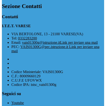
Sezione Contatti
Contatti
I.T.E.T. VARESE
VIA BERTOLONE, 13 - 21100 VARESE(VA)
Tel:
0332283200
Email:
vais01300g@istruzione.it
Link per inviare una mail
PEC:
VAIS01300G@pec.istruzione.it
Link per inviare una
mail
Codice Ministeriale: VAIS01300G
C.F.: 80009660129
C.U.F.E UFOVWX
Codice IPA: istsc_vais01300g
Seguici su
Youtube