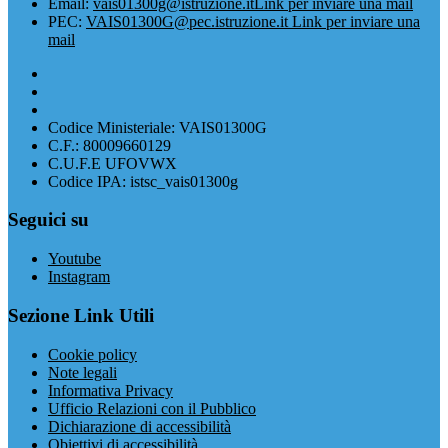
Email:
vais01300g@istruzione.it
Link per inviare una mail
PEC:
VAIS01300G@pec.istruzione.it
Link per inviare una
mail
Codice Ministeriale: VAIS01300G
C.F.: 80009660129
C.U.F.E UFOVWX
Codice IPA: istsc_vais01300g
Seguici su
Youtube
Instagram
Sezione Link Utili
Cookie policy
Note legali
Informativa Privacy
Ufficio Relazioni con il Pubblico
Dichiarazione di accessibilità
Obiettivi di accessibilità