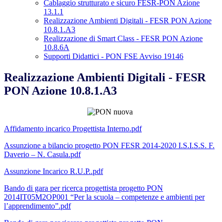
Cablaggio strutturato e sicuro FESR-PON Azione
13.1.1
Realizzazione Ambienti Digitali - FESR PON Azione
10.8.1.A3
Realizzazione di Smart Class - FESR PON Azione
10.8.6A
Supporti Didattici - PON FSE Avviso 19146
Realizzazione Ambienti Digitali - FESR
PON Azione 10.8.1.A3
Affidamento incarico Progettista Interno.pdf
Assunzione a bilancio progetto PON FESR 2014-2020 I.S.I.S.S. F.
Daverio – N. Casula.pdf
Assunzione Incarico R.U.P..pdf
Bando di gara per ricerca progettista progetto PON
2014IT05M2OP001 “Per la scuola – competenze e ambienti per
l’apprendimento”.pdf