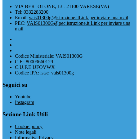
VIA BERTOLONE, 13 - 21100 VARESE(VA)
Tel:
0332283200
Email:
vais01300g@istruzione.it
Link per inviare una mail
PEC:
VAIS01300G@pec.istruzione.it
Link per inviare una
mail
Codice Ministeriale: VAIS01300G
C.F.: 80009660129
C.U.F.E UFOVWX
Codice IPA: istsc_vais01300g
Seguici su
Youtube
Instagram
Sezione Link Utili
Cookie policy
Note legali
Informativa Privacy