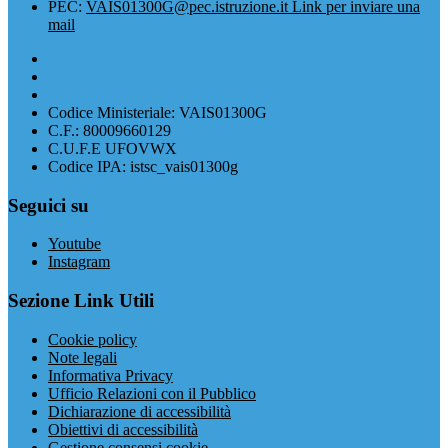
PEC:
VAIS01300G@pec.istruzione.it
Link per inviare una
mail
Codice Ministeriale: VAIS01300G
C.F.: 80009660129
C.U.F.E UFOVWX
Codice IPA: istsc_vais01300g
Seguici su
Youtube
Instagram
Sezione Link Utili
Cookie policy
Note legali
Informativa Privacy
Ufficio Relazioni con il Pubblico
Dichiarazione di accessibilità
Obiettivi di accessibilità
Gestione consensi cookie