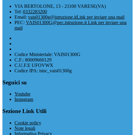
VIA BERTOLONE, 13 - 21100 VARESE(VA)
Tel:
0332283200
Email:
vais01300g@istruzione.it
Link per inviare una mail
PEC:
VAIS01300G@pec.istruzione.it
Link per inviare una
mail
Codice Ministeriale: VAIS01300G
C.F.: 80009660129
C.U.F.E UFOVWX
Codice IPA: istsc_vais01300g
Seguici su
Youtube
Instagram
Sezione Link Utili
Cookie policy
Note legali
Informativa Privacy