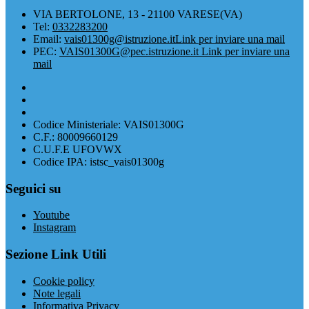
VIA BERTOLONE, 13 - 21100 VARESE(VA)
Tel:
0332283200
Email:
vais01300g@istruzione.it
Link per inviare una mail
PEC:
VAIS01300G@pec.istruzione.it
Link per inviare una
mail
Codice Ministeriale: VAIS01300G
C.F.: 80009660129
C.U.F.E UFOVWX
Codice IPA: istsc_vais01300g
Seguici su
Youtube
Instagram
Sezione Link Utili
Cookie policy
Note legali
Informativa Privacy