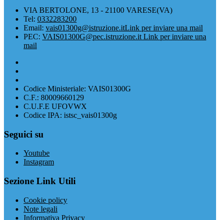
VIA BERTOLONE, 13 - 21100 VARESE(VA)
Tel:
0332283200
Email:
vais01300g@istruzione.it
Link per inviare una mail
PEC:
VAIS01300G@pec.istruzione.it
Link per inviare una
mail
Codice Ministeriale: VAIS01300G
C.F.: 80009660129
C.U.F.E UFOVWX
Codice IPA: istsc_vais01300g
Seguici su
Youtube
Instagram
Sezione Link Utili
Cookie policy
Note legali
Informativa Privacy